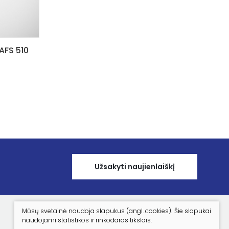
AFS 510
Užsakyti naujienlaiškį
Mūsų svetainė naudoja slapukus (angl. cookies). Šie slapukai
naudojami statistikos ir rinkodaros tikslais.
APIE MUS
NAUJIENOS
KONTAKTAI