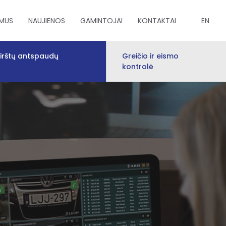
 MUS
NAUJIENOS
GAMINTOJAI
KONTAKTAI
EN
irštų antspaudų
Greičio ir eismo
kontrolė