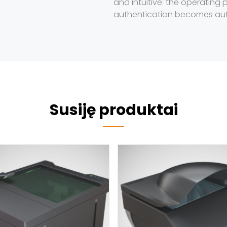
and intuitive: the operating 
authentication becomes au
Susiję produktai