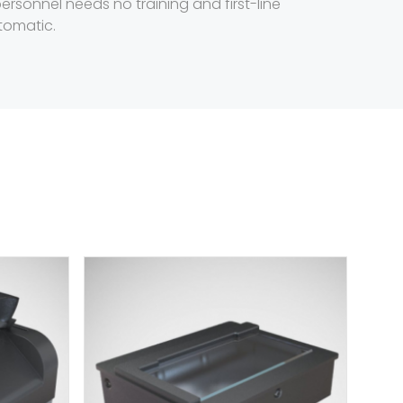
personnel needs no training and first-line
tomatic.