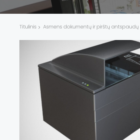
Titulinis
Asmens dokumentų ir pirštų antspaudų 