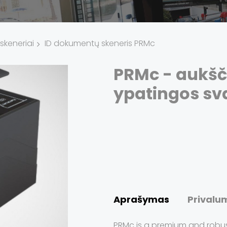
skeneriai
ID dokumentų skeneris PRMc
PRMc - aukšč
ypatingos s
Aprašymas
Privalu
PRMc is a premium and robus