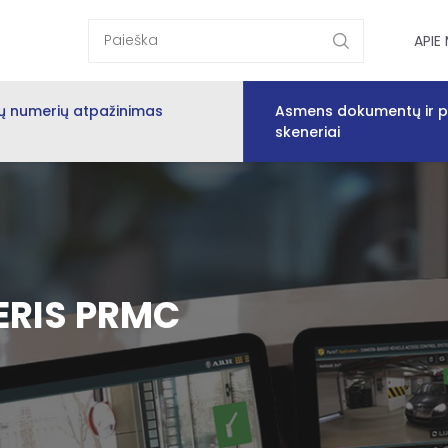
APIE
ių numerių atpažinimas
Asmens dokumentų ir p
skeneriai
ERIS PRMC