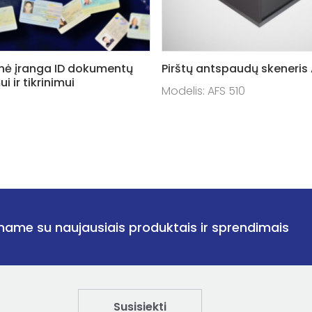
nė įranga ID dokumentų
Pirštų antspaudų skeneris 
 ir tikrinimui
Modelis: AFS 510
name su naujausiais produktais ir sprendimais
Susisiekti