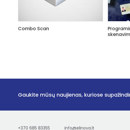
Combo Scan
Programi
skenavimui
Gaukite mūsų naujienas, kuriose supažindi
+370 685 83355
info@elinova.lt