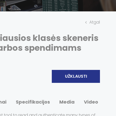
Atgal
iausios klasės skeneris
varbos spendimams
UŽKLAUSTI
mai
Specifikacijos
Media
Video
t tool to read and authenticate many types of